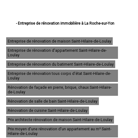
- Entreprise de rénovation immobilière à La Roche-sur-Yon
- Entreprise de rénovation immobilière à Challans
- Entreprise de rénovation immobilière à Sables-d'Olonne
- Entreprise de rénovation immobilière à Herbiers
Entreprise de rénovation de maison Saint-Hilaire-de-Loulay
- Entreprise de rénovation immobilière à Fontenay-le-Comte
Entreprise de rénovation d'appartement Saint-Hilaire-de-
- Entreprise de rénovation immobilière à Château-d'Olonne
Loulay
- Entreprise de rénovation immobilière à Olonne-sur-Mer
- Entreprise de rénovation immobilière à Saint-Hilaire-de-Riez
Entreprise de rénovation du batiment Saint-Hilaire-de-Loulay
- Entreprise de rénovation immobilière à Luçon
Entreprise de rénovation tous corps d'état Saint-Hilaire-de-
- Entreprise de rénovation immobilière à Chantonnay
Loulay
- Entreprise de rénovation immobilière à Saint-Jean-de-Monts
- Entreprise de rénovation immobilière à Aizenay
Rénovation de façade en pierre, brique, chaux Saint-Hilaire-
- Entreprise de rénovation immobilière à Le Poiré-sur-Vie
de-Loulay
- Entreprise de rénovation immobilière à Saint-Gilles-Croix-de-Vie
Rénovation de salle de bain Saint-Hilaire-de-Loulay
- Entreprise de rénovation immobilière à Talmont-Saint-Hilaire
- Entreprise de rénovation immobilière à Mortagne-sur-Sèvre
Rénovation de cuisine Saint-Hilaire-de-Loulay
- Entreprise de rénovation immobilière à Pouzauges
- Entreprise de rénovation immobilière à Montaigu
Prix architecte rénovation de maison Saint-Hilaire-de-Loulay
- Entreprise de rénovation immobilière à Essarts
Prix moyen d'une rénovation d'un appartement au m² Saint-
- Entreprise de rénovation immobilière à L'Île-d'Yeu
Hilaire-de-Loulay
- Entreprise de rénovation immobilière à Noirmoutier-en-l'Île