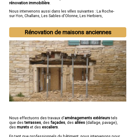
rénovation immobilière
.
Nous intervenons aussi dans les villes suivantes :
La Roche-
sur-Yon
,
Challans
,
Les Sables-d'Olonne
,
Les Herbiers
,
Fontenay-le-Comte
,
Château-d'Olonne
,
Olonne-sur-Mer
,
Saint-
Hilaire-de-Riez
,
Luçon
,
Chantonnay
Rénovation de maisons anciennes
Nous effectuons des travaux d'
aménagements extérieurs
tels
que des
terrasses
, des
façades
, des
allées
(dallage, pavage),
des
murets
et des
escaliers
.
En tant que professionnels du bâtiment, nous intervenons pour