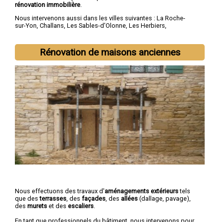
rénovation immobilière
.
Nous intervenons aussi dans les villes suivantes :
La Roche-
sur-Yon
,
Challans
,
Les Sables-d'Olonne
,
Les Herbiers
,
Fontenay-le-Comte
,
Château-d'Olonne
,
Olonne-sur-Mer
,
Saint-
Hilaire-de-Riez
,
Luçon
,
Chantonnay
Rénovation de maisons anciennes
Nous effectuons des travaux d'
aménagements extérieurs
tels
que des
terrasses
, des
façades
, des
allées
(dallage, pavage),
des
murets
et des
escaliers
.
En tant que professionnels du bâtiment, nous intervenons pour