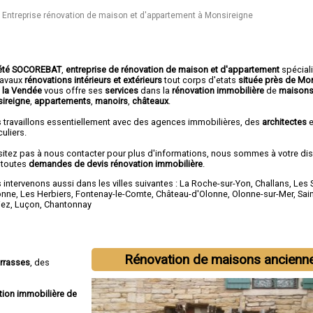
Entreprise rénovation de maison et d'appartement à Monsireigne
été SOCOREBAT
,
entreprise de rénovation de maison et d'appartement
spécial
travaux
rénovations intérieurs et extérieurs
tout corps d'etats
située près de Mo
 la Vendée
vous offre ses
services
dans la
rénovation immobilière
de
maisons
ireigne
,
appartements
,
manoirs
,
châteaux
.
 travaillons essentiellement avec des agences immobilières, des
architectes
e
culiers.
sitez pas à nous contacter pour plus d'informations, nous sommes à votre di
 toutes
demandes de devis rénovation immobilière
.
intervenons aussi dans les villes suivantes :
La Roche-sur-Yon
,
Challans
,
Les 
onne
,
Les Herbiers
,
Fontenay-le-Comte
,
Château-d'Olonne
,
Olonne-sur-Mer
,
Sain
iez
,
Luçon
,
Chantonnay
Rénovation de maisons ancienn
errasses
, des
tion immobilière de