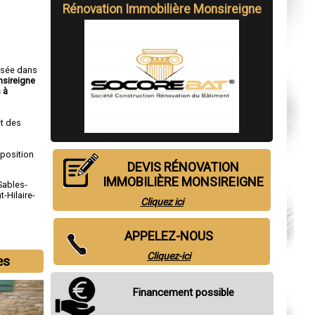
Rénovation Immobilière Monsireigne
isée dans
nsireigne
 à
t des
sposition
DEVIS RÉNOVATION
IMMOBILIÈRE MONSIREIGNE
Sables-
t-Hilaire-
Cliquez ici
APPELEZ-NOUS
Cliquez-ici
es
Financement possible