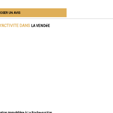
OSER UN AVIS
LA VENDéE
'ACTIVITE DANS
vation immobilière à La Roche-sur-Yon