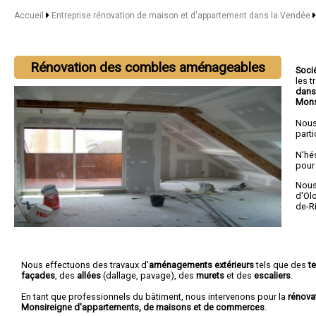
Accueil
Entreprise rénovation de maison et d'appartement dans la Vendée
Rénovation des combles aménageables
Soci
les 
dans
Mons
Nous
parti
N'hé
pour
Nous 
d'Ol
de-R
Nous effectuons des travaux d'
aménagements extérieurs
tels que des
t
façades
, des
allées
(dallage, pavage), des
murets
et des
escaliers
.
En tant que professionnels du bâtiment, nous intervenons pour la
rénova
Monsireigne d'appartements, de maisons et de commerces
.