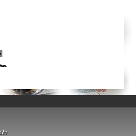
Agen
Mende
Angers
Cherbourg-Octeville
Reims
Saint-Dizier
Laval
Nancy
Verdun
Lorient
Metz
Nevers
e
Lille
Beauvais
Alençon
ois.
Calais
Clermont-Ferrand
Pau
Tarbes
Perpignan
Strasbourg
Mulhouse
Lyon
Vesoul
Chalon-sur-Saône
Le Mans
Chambéry
Annecy
Paris
dée
Le Havre