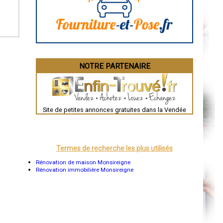
La Rochelle
Bourges
Brive-la-Gaillarde
Dijon
Saint-Brieuc
Guéret
Périgueux
Besançon
NOTRE PARTENAIRE
Valence
Évreux
Chartres
Brest
Nîmes
Toulouse
Site de petites annonces gratuites dans la Vendée
Auch
Bordeaux
Montpellier
Rennes
Châteauroux
Termes de recherche les plus utilisés
Tours
Grenoble
Rénovation de maison Monsireigne
Dole
Rénovation immobilière Monsireigne
Mont-de-Marsan
Blois
Saint-Étienne
Le Puy-en-Velay
Nantes
Orléans
Cahors