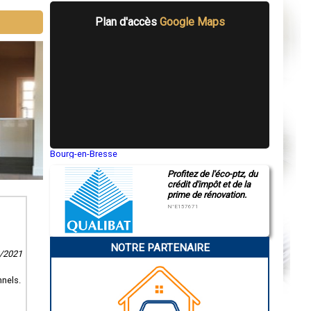
Plan d'accès
Google Maps
Bourg-en-Bresse
Saint-Quentin
Profitez de l'éco-ptz, du
Montluçon
crédit d'impôt et de la
Manosque
prime de rénovation.
Gap
Nice
N°E157671
Annonay
Charleville-Mézières
Pamiers
NOTRE PARTENAIRE
Troyes
2/2021
Narbonne
Rodez
Marseille
nnels.
Caen
Aurillac
Angoulême