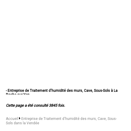
- Entreprise de Traitement d'humidité des murs, Cave, Sous-Sols à La
Roche-sur-Yon
- Entreprise de Traitement d'humidité des murs, Cave, Sous-Sols à
Challans
Cette page a été consulté 3845 fois.
- Entreprise de Traitement d'humidité des murs, Cave, Sous-Sols à
Sables-d'Olonne
- Entreprise de Traitement d'humidité des murs, Cave, Sous-Sols à
Accueil
Entreprise de Traitement d'humidité des murs, Cave, Sous-
Herbiers
Sols dans la Vendée
- Entreprise de Traitement d'humidité des murs, Cave, Sous-Sols à
Fontenay-le-Comte