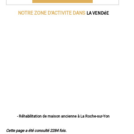
LA VENDéE
NOTRE ZONE D'ACTIVITE DANS
- Réhabilitation de maison ancienne à La Roche-sur-Yon
- Réhabilitation de maison ancienne à Challans
- Réhabilitation de maison ancienne à Sables-d'Olonne
Cette page a été consulté 2284 fois.
- Réhabilitation de maison ancienne à Herbiers