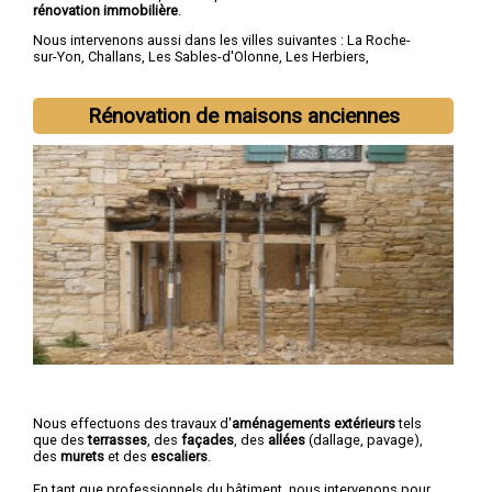
rénovation immobilière
.
Nous intervenons aussi dans les villes suivantes :
La Roche-
sur-Yon
,
Challans
,
Les Sables-d'Olonne
,
Les Herbiers
,
Fontenay-le-Comte
,
Château-d'Olonne
,
Olonne-sur-Mer
,
Saint-
Hilaire-de-Riez
,
Luçon
,
Chantonnay
Rénovation de maisons anciennes
Nous effectuons des travaux d'
aménagements extérieurs
tels
que des
terrasses
, des
façades
, des
allées
(dallage, pavage),
des
murets
et des
escaliers
.
En tant que professionnels du bâtiment, nous intervenons pour