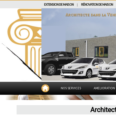
EXTENSION DE MAISON
RÉNOVATION DE MAISON
|
Architecte dans
la Ven
NOS SERVICES
AMELIORATION 
Architec