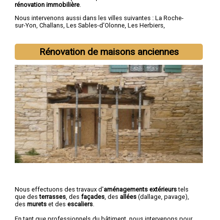
rénovation immobilière
.
Nous intervenons aussi dans les villes suivantes :
La Roche-
sur-Yon
,
Challans
,
Les Sables-d'Olonne
,
Les Herbiers
,
Fontenay-le-Comte
,
Château-d'Olonne
,
Olonne-sur-Mer
,
Saint-
Hilaire-de-Riez
,
Luçon
,
Chantonnay
Rénovation de maisons anciennes
Nous effectuons des travaux d'
aménagements extérieurs
tels
que des
terrasses
, des
façades
, des
allées
(dallage, pavage),
des
murets
et des
escaliers
.
En tant que professionnels du bâtiment, nous intervenons pour