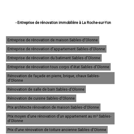
- Entreprise de rénovation immobilière à La Roche-sur-Yon
- Entreprise de rénovation immobilière à Challans
- Entreprise de rénovation immobilière à Sables-d'Olonne
- Entreprise de rénovation immobilière à Herbiers
Entreprise de rénovation de maison Sables-d'Olonne
- Entreprise de rénovation immobilière à Fontenay-le-Comte
Entreprise de rénovation d'appartement Sables-d'Olonne
- Entreprise de rénovation immobilière à Château-d'Olonne
- Entreprise de rénovation immobilière à Olonne-sur-Mer
Entreprise de rénovation du batiment Sables-d'Olonne
- Entreprise de rénovation immobilière à Saint-Hilaire-de-Riez
- Entreprise de rénovation immobilière à Luçon
Entreprise de rénovation tous corps d'état Sables-d'Olonne
- Entreprise de rénovation immobilière à Chantonnay
Rénovation de façade en pierre, brique, chaux Sables-
- Entreprise de rénovation immobilière à Saint-Jean-de-Monts
d'Olonne
- Entreprise de rénovation immobilière à Aizenay
- Entreprise de rénovation immobilière à Le Poiré-sur-Vie
Rénovation de salle de bain Sables-d'Olonne
- Entreprise de rénovation immobilière à Saint-Gilles-Croix-de-Vie
Rénovation de cuisine Sables-d'Olonne
- Entreprise de rénovation immobilière à Talmont-Saint-Hilaire
- Entreprise de rénovation immobilière à Mortagne-sur-Sèvre
Prix architecte rénovation de maison Sables-d'Olonne
- Entreprise de rénovation immobilière à Pouzauges
- Entreprise de rénovation immobilière à Montaigu
Prix moyen d'une rénovation d'un appartement au m² Sables-
- Entreprise de rénovation immobilière à Essarts
d'Olonne
- Entreprise de rénovation immobilière à L'Île-d'Yeu
Prix d'une rénovation de toiture ancienne Sables-d'Olonne
- Entreprise de rénovation immobilière à Noirmoutier-en-l'Île