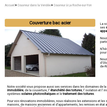
Accueil
Couvreur dans la Vendée
Couvreur à La Roche-sur-Yon
Couverture bac acier
La s
ses
appa
Nous
parti
N'hé
pour
Nous 
d'Ol
de-R
Notre société vous propose aussi ses services dans les domaines de la
immobilière
, de la couverture, l'
étanchéité des toitures
, l' isolation et l' 
systèmes
solaires photovoltaïques
et le
traitement des toitures
.
Pour vos rénovations immobilières, nous réalisons les extensions et les 
maisons, de maisons anciennes et d'appartements, les remises en état ap