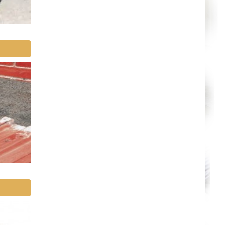
Niort
Amiens
Albi
Montauban
Toulon
Avignon
La Roche-sur-Yon
Poitiers
Limoges
Épinal
Auxerre
Belfort
Évry
Boulogne-Billancourt
Saint-Denis
Créteil
Argenteuil