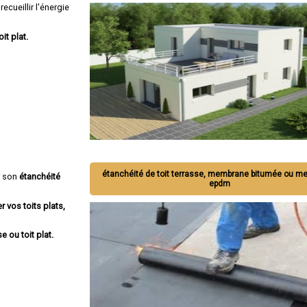
ecueillir l'énergie
oit plat.
étanchéité de toit terrasse, membrane bitumée ou 
r son
étanchéité
epdm
r vos toits plats,
e ou toit plat.