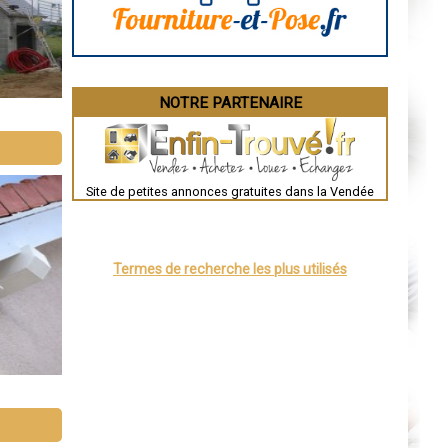
Brive-la-Gaillarde
Dijon
Saint-Brieuc
Guéret
Périgueux
Besançon
NOTRE PARTENAIRE
Valence
Évreux
Chartres
Brest
Nîmes
Toulouse
Site de petites annonces gratuites dans la Vendée
Auch
Bordeaux
Montpellier
Rennes
Châteauroux
Termes de recherche les plus utilisés
Tours
Grenoble
Dole
Mont-de-Marsan
Blois
Saint-Étienne
Le Puy-en-Velay
Nantes
Orléans
Cahors
Agen
Mende