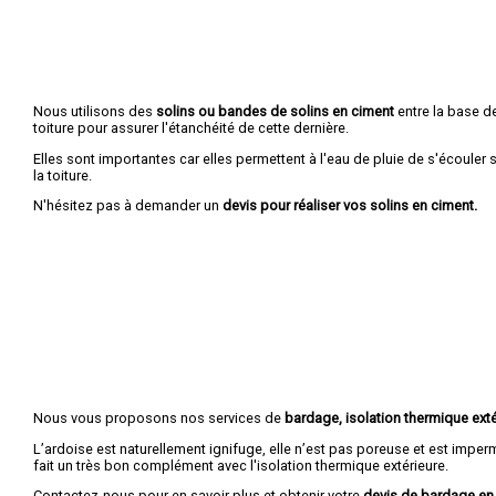
Nous utilisons des
solins ou bandes de solins en ciment
entre la base de
toiture pour assurer l'étanchéité de cette dernière.
Elles sont importantes car elles permettent à l'eau de pluie de s'écouler
la toiture.
N'hésitez pas à demander un
devis pour réaliser vos solins en ciment.
Nous vous proposons nos services de
bardage, isolation thermique exté
L’ardoise est naturellement ignifuge, elle n’est pas poreuse et est imper
fait un très bon complément avec l'isolation thermique extérieure.
Contactez-nous pour en savoir plus et obtenir votre
devis de bardage en