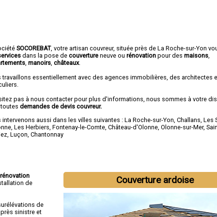
ociété
SOCOREBAT
, votre artisan couvreur, située près de La Roche-sur-Yon vo
services
dans la pose de
couverture
neuve ou
rénovation
pour des
maisons
,
rtements
,
manoirs
,
châteaux
.
 travaillons essentiellement avec des agences immobilières, des architectes 
culiers.
sitez pas à nous contacter pour plus d'informations, nous sommes à votre di
 toutes
demandes de devis couvreur.
intervenons aussi dans les villes suivantes :
La Roche-sur-Yon
,
Challans
,
Les 
onne
,
Les Herbiers
,
Fontenay-le-Comte
,
Château-d'Olonne
,
Olonne-sur-Mer
,
Sain
iez
,
Luçon
,
Chantonnay
rénovation
Couverture ardoise
installation de
surélévations de
rès sinistre et