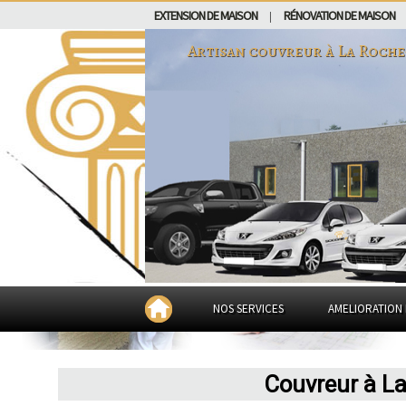
EXTENSION DE MAISON
RÉNOVATION DE MAISON
|
Artisan couvreur à
La Roche
NOS SERVICES
AMELIORATION 
Couvreur à L