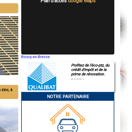
Plan d'accès
Google Maps
Bourg-en-Bresse
Saint-Quentin
Profitez de l'éco-ptz, du
Montluçon
crédit d'impôt et de la
Manosque
prime de rénovation.
Gap
Nice
N°E157671
Annonay
Charleville-Mézières
n zinc, à
Pamiers
NOTRE PARTENAIRE
Troyes
Narbonne
Rodez
Marseille
Caen
Aurillac
Angoulême
La Rochelle
Bourges