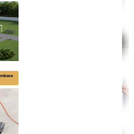
Angers
Cherbourg-Octeville
Reims
Saint-Dizier
Laval
Nancy
Verdun
Lorient
Metz
Nevers
Lille
Beauvais
Alençon
Calais
Clermont-Ferrand
Pau
Tarbes
membrane
Perpignan
Strasbourg
Mulhouse
Lyon
Vesoul
Chalon-sur-Saône
Le Mans
Chambéry
Annecy
Paris
Le Havre
Chelles
Versailles