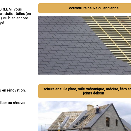
couverture neuve ou ancienne
OCOREBAT vous
roduits :
tuiles
(en
s) ou bien encore
get.
toiture en tuile plate, tuile mécanique, ardoise, fibro e
 en rénovation,
joints debout
liser ou rénover