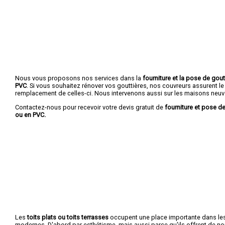
Nous vous proposons nos services dans la
fourniture et la pose de gout
PVC
. Si vous souhaitez rénover vos gouttières, nos couvreurs assurent le
remplacement de celles-ci. Nous intervenons aussi sur les maisons neuv
Contactez-nous pour recevoir votre devis gratuit de
fourniture et pose de
ou en PVC.
Les
toits plats ou toits terrasses
occupent une place importante dans le
modernes. D'abord par esthétisme, mais aussi parce qu'ils offrent de 