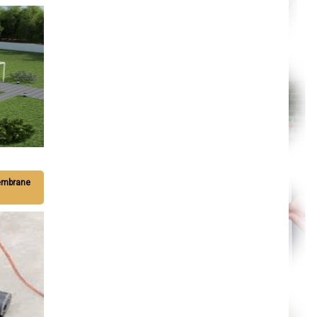
Nantes
Orléans
Cahors
Agen
Mende
Angers
Cherbourg-Octeville
Reims
Saint-Dizier
Laval
Nancy
Verdun
Lorient
Metz
Nevers
Lille
Beauvais
membrane
Alençon
Calais
Clermont-Ferrand
Pau
Tarbes
Perpignan
Strasbourg
Mulhouse
Lyon
Vesoul
Chalon-sur-Saône
Le Mans
Chambéry