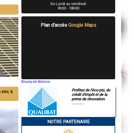
Du Lundi au vendredi
9h00 - 18h00
Plan d'accès
Google Maps
Bourg-en-Bresse
Saint-Quentin
Profitez de l'éco-ptz, du
Montluçon
n zinc, à
crédit d'impôt et de la
Manosque
prime de rénovation.
Gap
Nice
N°E157671
Annonay
Charleville-Mézières
Pamiers
NOTRE PARTENAIRE
Troyes
Narbonne
Rodez