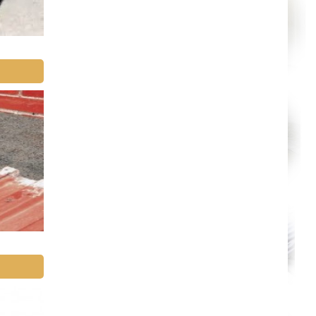
Annecy
Paris
Le Havre
Chelles
Versailles
Niort
Amiens
Albi
Montauban
Toulon
Avignon
La Roche-sur-Yon
Poitiers
Limoges
Épinal
Auxerre
Belfort
Évry
Boulogne-Billancourt
Saint-Denis
Créteil
Argenteuil