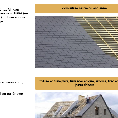
couverture neuve ou ancienne
OCOREBAT vous
roduits :
tuiles
(en
s) ou bien encore
get.
toiture en tuile plate, tuile mécanique, ardoise, fibro e
 en rénovation,
joints debout
liser ou rénover