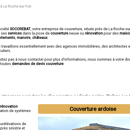
 à La Roche-sur-Yon
ociété
SOCOREBAT
,
votre entreprise de couverture
, située près de La Roche-s
e ses
services
dans la pose de
couverture
neuve ou
rénovation
pour des
maiso
rtements
,
manoirs
,
châteaux
.
 travaillons essentiellement avec des agences immobilières, des architectes 
culiers.
sitez pas à nous contacter pour plus d'informations, nous sommes à votre di
 toutes
demandes de devis couverture
intervenons aussi dans les villes suivantes :
La Roche-sur-Yon
,
Challans
,
Les 
onne
,
Les Herbiers
,
Fontenay-le-Comte
,
Château-d'Olonne
,
Olonne-sur-Mer
,
Sain
iez
,
Luçon
,
Chantonnay
rénovation
Couverture ardoise
tallation de systèmes
surélévations de
rès sinistre et