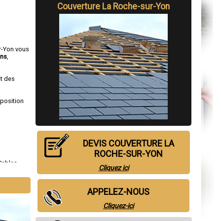
Couverture La Roche-sur-Yon
ur-Yon vous
ns
,
et des
sposition
DEVIS COUVERTURE LA
ROCHE-SUR-YON
Sables-
Cliquez ici
t-Hilaire-
APPELEZ-NOUS
Cliquez-ici