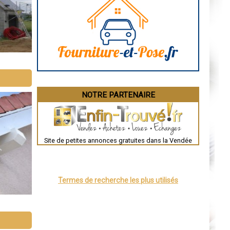
Marseille
Caen
Aurillac
Angoulême
La Rochelle
Bourges
Brive-la-Gaillarde
Dijon
Saint-Brieuc
Guéret
Périgueux
Besançon
NOTRE PARTENAIRE
Valence
Évreux
Chartres
Brest
Nîmes
Toulouse
Site de petites annonces gratuites dans la Vendée
Auch
Bordeaux
Montpellier
Rennes
Châteauroux
Termes de recherche les plus utilisés
Tours
Grenoble
Dole
Mont-de-Marsan
Blois
Saint-Étienne
Le Puy-en-Velay