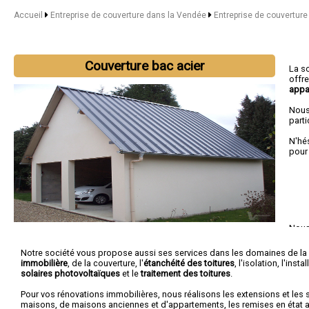
Accueil
Entreprise de couverture dans la Vendée
Entreprise de couverture
Couverture bac acier
La s
offr
appa
Nous
parti
N'hé
pour
Nous 
d'Ol
de-R
Notre société vous propose aussi ses services dans les domaines de la
immobilière
, de la couverture, l'
étanchéité des toitures
, l'isolation, l'ins
solaires photovoltaïques
et le
traitement des toitures
.
Pour vos rénovations immobilières, nous réalisons les extensions et les 
maisons, de maisons anciennes et d'appartements, les remises en état ap