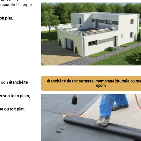
ecueillir l'énergie
oit plat.
étanchéité de toit terrasse, membrane bitumée ou 
r son
étanchéité
epdm
r vos toits plats,
e ou toit plat.